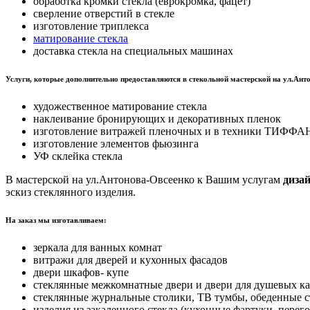
обработка кромки стекла (еврокромка, фацет)
сверление отверстий в стекле
изготовление триплекса
матирование стекла
доставка стекла на специальных машинах
Услуги, которые дополнительно предоставляются в стекольной мастерской на ул.Ант
художественное матирование стекла
наклеивание бронирующих и декоративных пленок
изготовление витражей пленочных и в техники ТИФФ
изготовление элементов фьюзинга
УФ склейка стекла
В мастерской на ул.Антонова-Овсеенко к Вашим услугам
диза
эскиз стеклянного изделия.
На заказ мы изготавливаем:
зеркала для ванных комнат
витражи для дверей и кухонных фасадов
двери шкафов- купе
стеклянные межкомнатные двери и двери для душевых к
стеклянные журнальные столики, ТВ тумбы, обеденные 
изделия из закаленного стекла (кухонные фартуки, перег