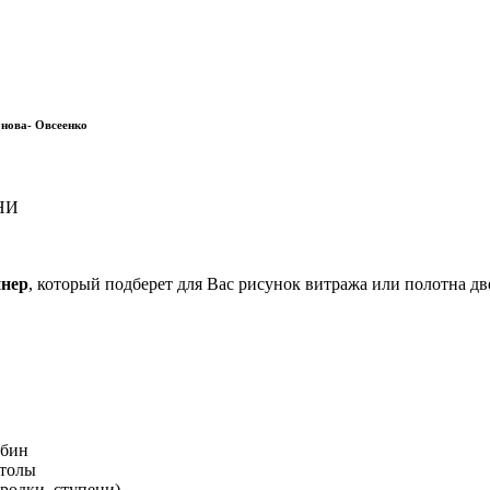
онова- Овсеенко
АНИ
йнер
, который подберет для Вас рисунок витража или полотна дв
абин
столы
ородки, ступени)