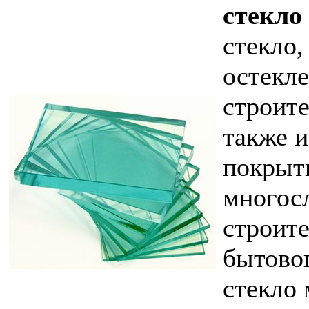
стекло
стекло,
остекл
строите
также и
покрыти
многосл
строите
бытовог
стекло