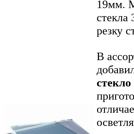
19мм. 
стекла 
резку с
В ассо
добави
стекло
пригот
отличае
осветл